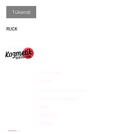
Tükendi
RUCK
ULUS DESTEK HİZ. DAN.
VE KOZ. SAN. TİC. LTD
ŞTİ
Hakkımızda
İletişim
Mesafeli Satış Sözleşmesi
İptal, İade ve Değişim
KVKK
GİZLİLİK
ÇEREZ