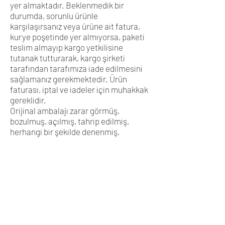
yer almaktadır. Beklenmedik bir
durumda, sorunlu ürünle
karşılaşırsanız veya ürüne ait fatura,
kurye poşetinde yer almıyorsa, paketi
teslim almayıp kargo yetkilisine
tutanak tutturarak, kargo şirketi
tarafından tarafımıza iade edilmesini
sağlamanız gerekmektedir. Ürün
faturası, iptal ve iadeler için muhakkak
gereklidir.
Orijinal ambalajı zarar görmüş,
bozulmuş, açılmış, tahrip edilmiş,
herhangi bir şekilde denenmiş,
kullanılmış, kullanımdan dolayı zarar
görmüş veya orjinal faturası
bulunmayan ürünlerin iadesi kabul
edilmemektedir.
Ürünün iadesi, ürünün bütün standart
aksesuarları; ambalajları hasarsız ve
tam olarak orjinal paketleri ve orjinal