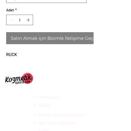
Adet
*
Satın Almak için Bizimle İletişime Geçin
RUCK
ULUS DESTEK HİZ. DAN.
VE KOZ. SAN. TİC. LTD
ŞTİ
Hakkımızda
İletişim
Mesafeli Satış Sözleşmesi
İptal, İade ve Değişim
KVKK