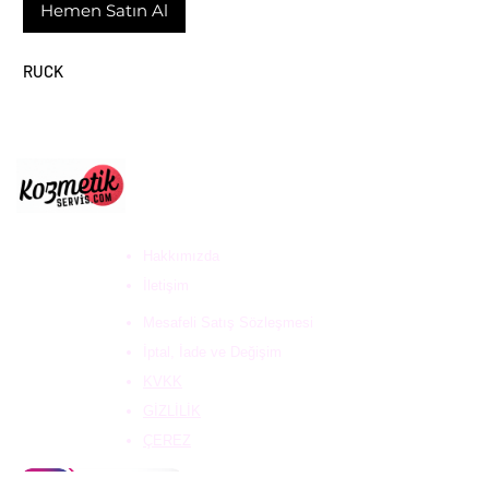
Hemen Satın Al
RUCK
ULUS DESTEK HİZ. DAN.
VE KOZ. SAN. TİC. LTD
ŞTİ
Hakkımızda
İletişim
Mesafeli Satış Sözleşmesi
İptal, İade ve Değişim
KVKK
GİZLİLİK
ÇEREZ