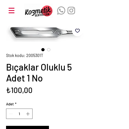
Stok kodu: 2005301T
Bıçaklar Oluklu 5
Adet 1 No
Fiyat
₺100,00
Adet
*