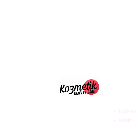
ULUS D
TİC. LT
Hakkımı
İletişim