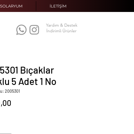
SOLARYUM
İLETİŞİM
Yardım & Destek
İndirimli Ürünler
5301 Bıçaklar
lu 5 Adet 1 No
u: 2005301
Fiyat
,00