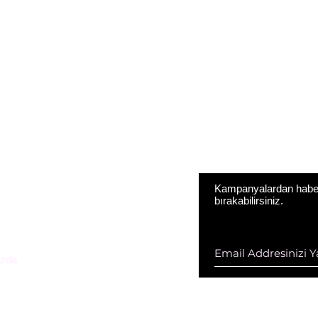
Kampanyalardan haberd
bırakabilirsiniz.
ESTEK HİZ. DAN. VE KOZ. SAN.
D ŞTİ
zda