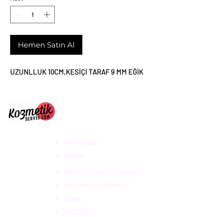
Hemen Satın Al
UZUNLLUK 10CM,KESİÇİ TARAF 9 MM EĞİK
ULUS DESTEK HİZ. DAN.
VE KOZ. SAN. TİC. LTD
ŞTİ
Hakkımızda
İletişim
Mesafeli Satış Sözleşmesi
İptal, İade ve Değişim
KVKK
GİZLİLİK