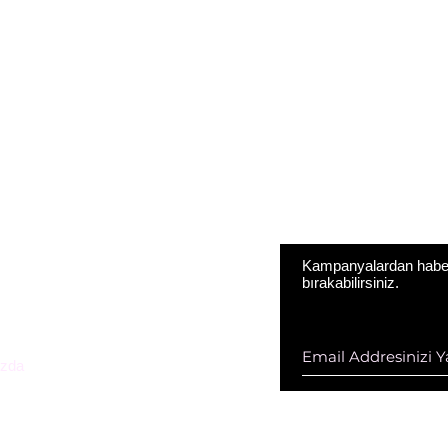
Kampanyalardan haberd
bırakabilirsiniz.
ESTEK HİZ. DAN. VE KOZ. SAN.
D ŞTİ
zda