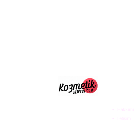
ULUS D
TİC. LT
Hakkımı
İletişim