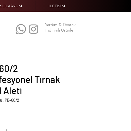
SOLARYUM
İLETİŞİM
Yardım & Destek
İndirimli Ürünler
60/2
fesyonel Tırnak
 Aleti
u: PE-60/2