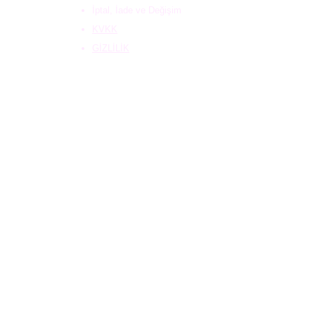
İptal, İade ve Değişim
KVKK
GİZLİLİK
ÇEREZ
Kampanyalardan haberdar olmak için
e-mail adresinizi bırakabilirsiniz.
Gönder