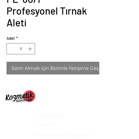
Profesyonel Tırnak
Aleti
Adet
*
Satın Almak için Bizimle İletişime Geçin
ULUS DESTEK HİZ. DAN.
VE KOZ. SAN. TİC. LTD
ŞTİ
Hakkımızda
İletişim
Mesafeli Satış Sözleşmesi