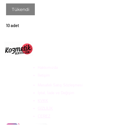
Tükendi
10 adet
ULUS DESTEK HİZ. DAN.
VE KOZ. SAN. TİC. LTD
ŞTİ
Hakkımızda
İletişim
Mesafeli Satış Sözleşmesi
İptal, İade ve Değişim
KVKK
GİZLİLİK
ÇEREZ