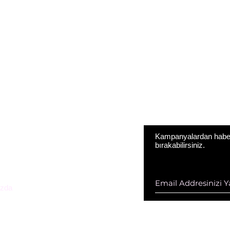
Kampanyalardan haberd
bırakabilirsiniz.
ESTEK HİZ. DAN. VE KOZ. SAN.
D ŞTİ
zda