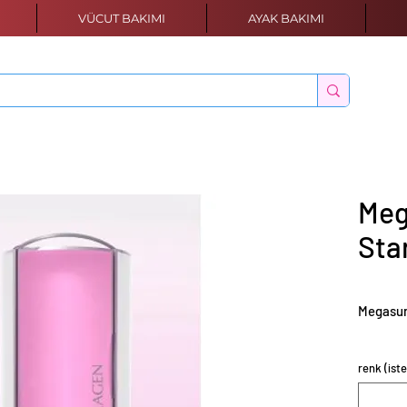
VÜCUT BAKIMI
AYAK BAKIMI
Meg
Sta
Megasun
renk (iste