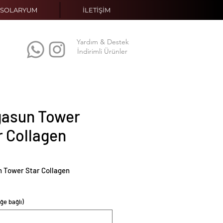
SOLARYUM
İLETİŞİM
Yardım & Destek
İndirimli Ürünler
asun Tower
r Collagen
 Tower Star Collagen
ğe bağlı)