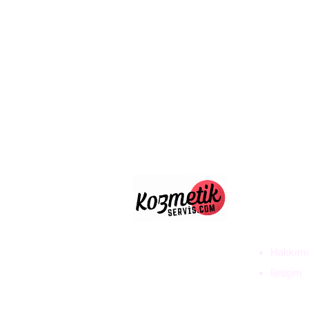
ULUS D
TİC. LT
Hakkımı
İletişim