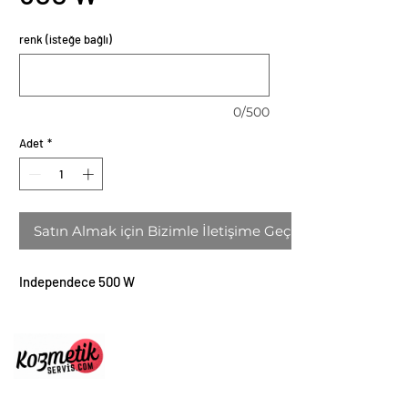
renk (isteğe bağlı)
0/500
Adet
*
Satın Almak için Bizimle İletişime Geçin
Independece 500 W
ULUS DESTEK HİZ. DAN.
VE KOZ. SAN. TİC. LTD
ŞTİ