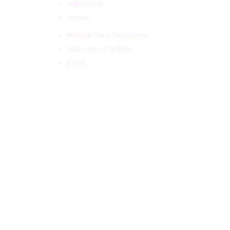
Hakkımızda
İletişim
Mesafeli Satış Sözleşmesi
İptal, İade ve Değişim
KVKK
GİZLİLİK
ÇEREZ
Kampanyalardan haberdar olmak için
e-mail adresinizi bırakabilirsiniz.
Gönder