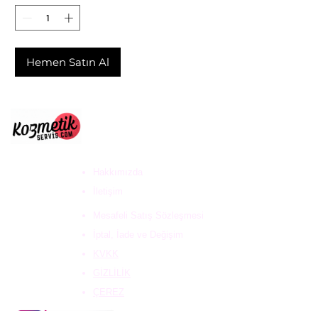
Hemen Satın Al
ULUS DESTEK HİZ. DAN.
VE KOZ. SAN. TİC. LTD
ŞTİ
Hakkımızda
İletişim
Mesafeli Satış Sözleşmesi
İptal, İade ve Değişim
KVKK
GİZLİLİK
ÇEREZ