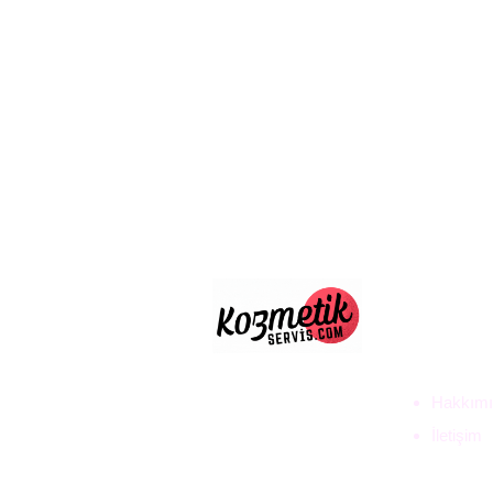
ULUS D
TİC. LT
Hakkımı
İletişim