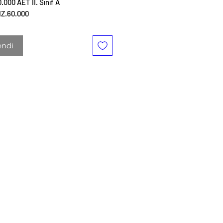
.000 AET II. Sınıf A
Z.60.000
endi