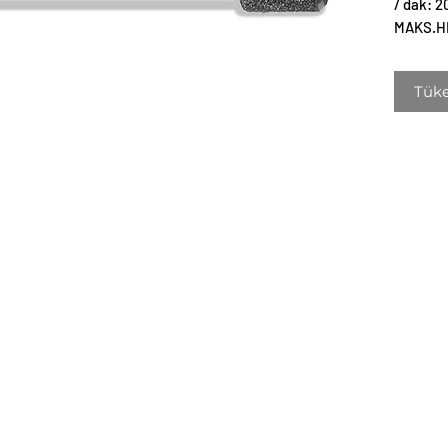
/ dak: 20
MAKS.HI
Tük