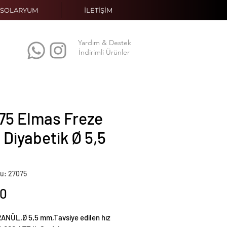
SOLARYUM
İLETİŞİM
Yardım & Destek
İndirimli Ürünler
75 Elmas Freze
 Diyabetik Ø 5,5
u: 27075
Fiyat
00
ANÜL,Ø 5,5 mm,Tavsiye edilen hız