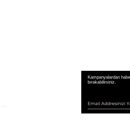
Kampanyalardan haberd
bırakabilirsiniz.
ESTEK HİZ. DAN. VE KOZ. SAN.
D ŞTİ
zda