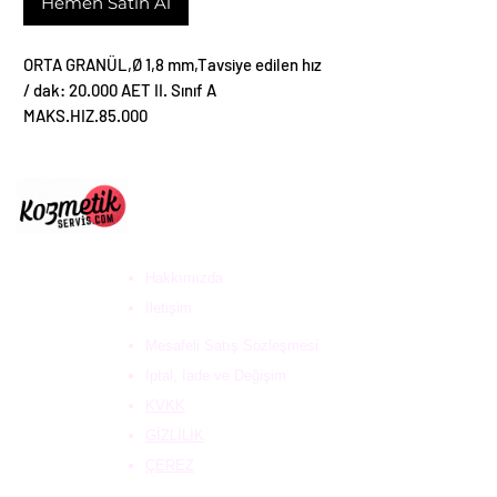
Hemen Satın Al
ORTA GRANÜL,Ø 1,8 mm,Tavsiye edilen hız
/ dak: 20.000 AET II. Sınıf A
MAKS.HIZ.85.000
ULUS DESTEK HİZ. DAN.
VE KOZ. SAN. TİC. LTD
ŞTİ
Hakkımızda
İletişim
Mesafeli Satış Sözleşmesi
İptal, İade ve Değişim
KVKK
GİZLİLİK
ÇEREZ