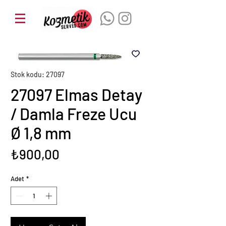
Stok kodu: 27097
27097 Elmas Detay
/ Damla Freze Ucu
Ø 1,8 mm
Fiyat
₺900,00
Adet
*