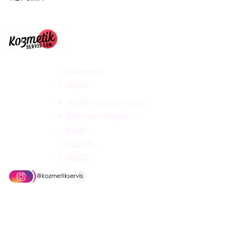
ULUS DESTEK HİZ. DAN.
VE KOZ. SAN. TİC. LTD
ŞTİ
Hakkımızda
İletişim
Mesafeli Satış Sözleşmesi
İptal, İade ve Değişim
KVKK
GİZLİLİK
ÇEREZ
Kampanyalardan haberdar olmak için
e-mail adresinizi bırakabilirsiniz.