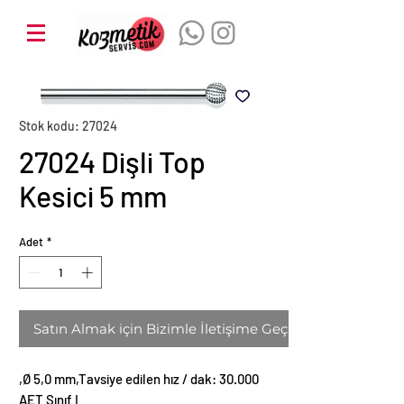
Stok kodu: 27024
27024 Dişli Top
Kesici 5 mm
Adet
*
Satın Almak için Bizimle İletişime Geçin
,Ø 5,0 mm,Tavsiye edilen hız / dak: 30.000
AET Sınıf I