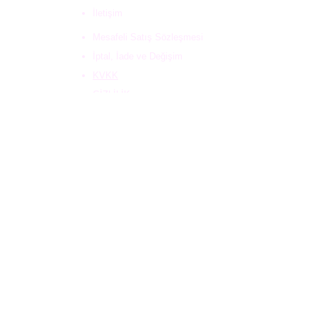
İletişim
Mesafeli Satış Sözleşmesi
İptal, İade ve Değişim
KVKK
GİZLİLİK
ÇEREZ
Kampanyalardan haberdar olmak için
e-mail adresinizi bırakabilirsiniz.
Gönder