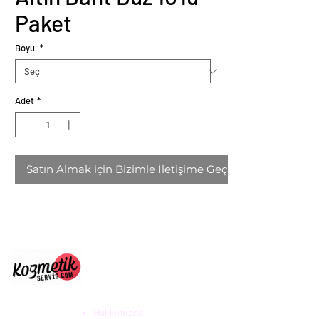
Paket
Boyu
*
Adet
*
Satın Almak için Bizimle İletişime Geçin
ULUS DESTEK HİZ. DAN.
VE KOZ. SAN. TİC. LTD
ŞTİ
Hakkımızda