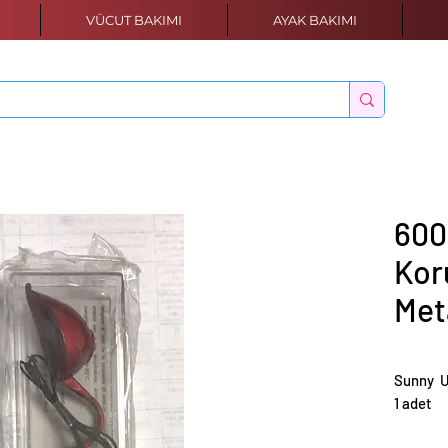
VÜCUT BAKIMI
AYAK BAKIMI
600
Kor
Met
Sunny U
1 adet