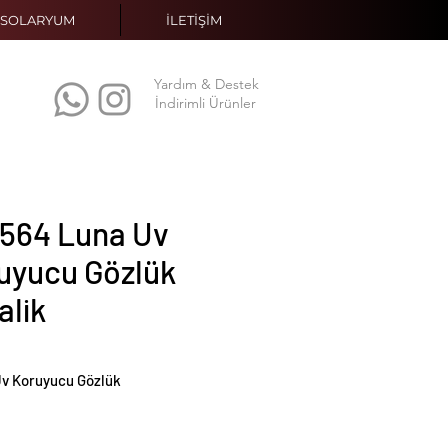
SOLARYUM
İLETİŞİM
Yardım & Destek
İndirimli Ürünler
564 Luna Uv
uyucu Gözlük
alik
v Koruyucu Gözlük