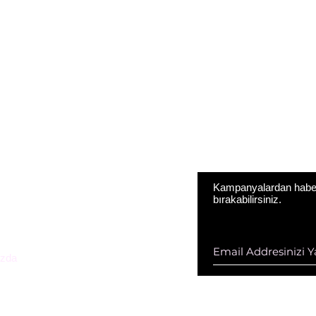
Kampanyalardan haberd
bırakabilirsiniz.
ESTEK HİZ. DAN. VE KOZ. SAN.
D ŞTİ
zda