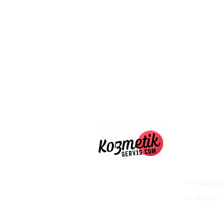
ULUS D
TİC. LT
Hakkımı
İletişim