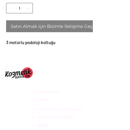
Satın Almak için Bizimle İletişime Geçin
3 motorlu podoloji koltuğu
ULUS DESTEK HİZ. DAN.
VE KOZ. SAN. TİC. LTD
ŞTİ
Hakkımızda
İletişim
Mesafeli Satış Sözleşmesi
İptal, İade ve Değişim
KVKK