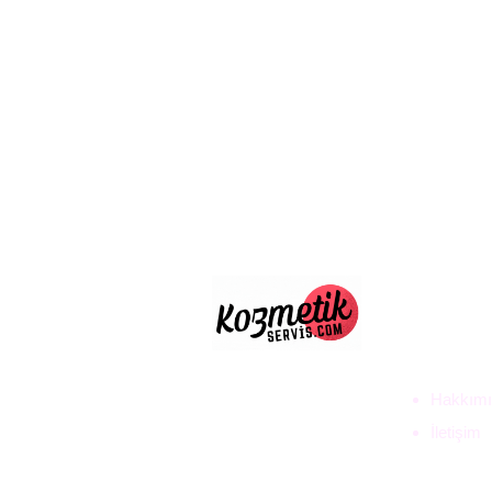
ULUS D
TİC. LT
Hakkımı
İletişim