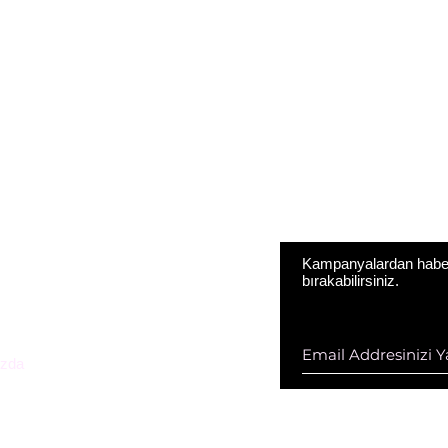
Kampanyalardan haberd
bırakabilirsiniz.
ESTEK HİZ. DAN. VE KOZ. SAN.
D ŞTİ
zda