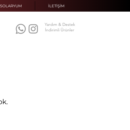
SOLARYUM
İLETİŞİM
Yardım & Destek
İndirimli Ürünler
ok.