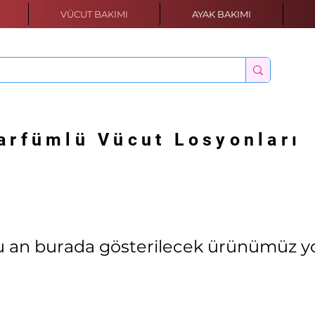
VÜCUT BAKIMI
AYAK BAKIMI
arfümlü Vücut Losyonları
u an burada gösterilecek ürünümüz y